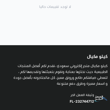
لا توجد تقييمات حاليا
كيلو مكيال
كيلو مكيال متجر إلكتروني سعودي ،نقدم لكم أفضل المنتجات
الطبيعية حيث نختارها بعناية ونقوم بتعبئتها وتقديمها لكم ،
لتعطي ضيافتكم طابع ورونق مميز، كل ماتحتاجونه بأفضل جودة
و اسعار مميزة وطرق دفع متنوعة
وثيقة العمل الحر
FL-232744712