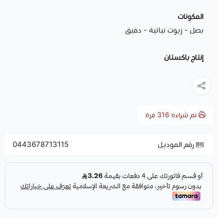
المكونات
بصل - زيوت نباتية - دقيق
إنتاج باكستان
تم شراءه
316
مرة
رقم الموديل
0443678713115