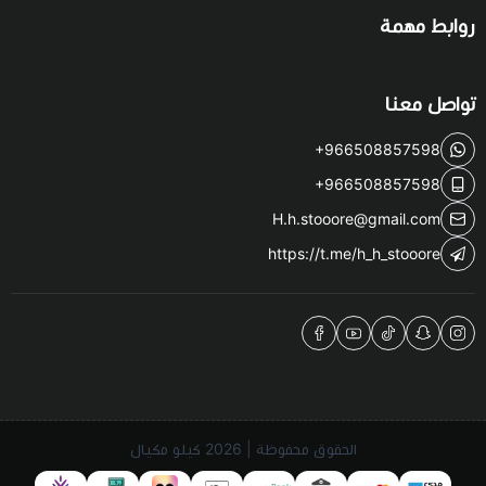
روابط مهمة
تواصل معنا
+966508857598
+966508857598
H.h.stooore@gmail.com
https://t.me/h_h_stooore
الحقوق محفوظة | 2026
كيلو مكيال