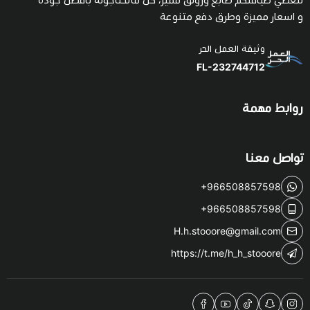
و اسعار مميزة وطرق دفع متنوعة
وثيقة العمل الحر
FL-232744712
روابط مهمة
تواصل معنا
+966508857598
+966508857598
H.h.stooore@gmail.com
https://t.me/h_h_stooore