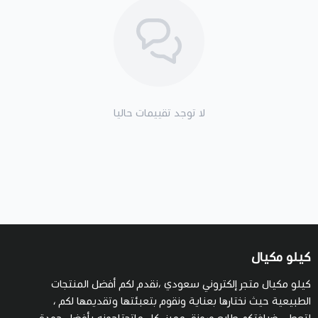
لا توجد تقييمات حاليا
كيلو مكيال
كيلو مكيال متجر إلكتروني سعودي ،نقدم لكم أفضل المنتجات
الطبيعية حيث نختارها بعناية ونقوم بتعبئتها وتقديمها لكم ،
لتعطي ضيافتكم طابع ورونق مميز، كل ماتحتاجونه بأفضل جودة