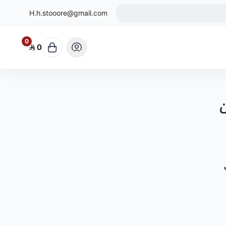
H.h.stooore@gmail.com
0
0