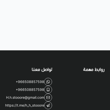
روابط مهمة
تواصل معنا
+966508857598
+966508857598
H.h.stooore@gmail.com
https://t.me/h_h_stooore