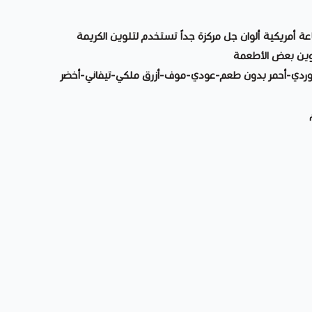
لتون ( 12 لون )صناعة أمريكية ألوان جل مركزة جداً تستخدم لتلوين الكريمة
لوين بعض الأطعمة
ي-وردي-أحمر بدون طعم-عودي-موف-أزرق ملكي-تيفاني-أخضر