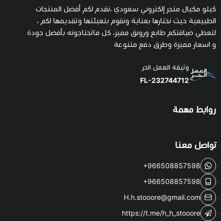
كيلو مكيال متجر إلكتروني سعودي ،نقدم لكم أفضل المنتجات
الطبيعية حيث نختارها بعناية ونقوم بتعبئتها وتقديمها لكم ،
لتعطي ضيافتكم طابع ورونق مميز، كل ماتحتاجونه بأفضل جودة
و اسعار مميزة وطرق دفع متنوعة
وثيقة العمل الحر
FL-232744712
روابط مهمة
تواصل معنا
+966508857598
+966508857598
H.h.stooore@gmail.com
https://t.me/h_h_stooore