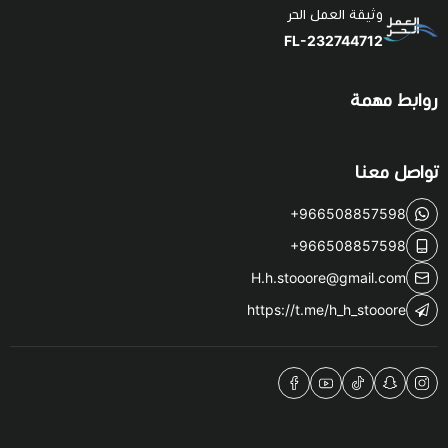
وثيقة العمل الحر
FL-232744712
روابط مهمة
تواصل معنا
+966508857598
+966508857598
H.h.stooore@gmail.com
https://t.me/h_h_stooore