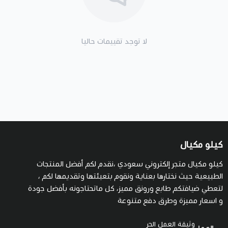
لا توجد تقييمات حاليا
كيلو مكيال
كيلو مكيال متجر إلكتروني سعودي ،نقدم لكم أفضل المنتجات
الطبيعية حيث نختارها بعناية ونقوم بتعبئتها وتقديمها لكم ،
لتعطي ضيافتكم طابع ورونق مميز، كل ماتحتاجونه بأفضل جودة
و اسعار مميزة وطرق دفع متنوعة
وثيقة العمل الحر