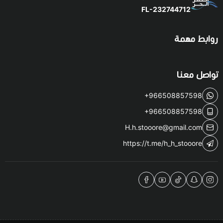
FL-232744712
روابط مهمة
تواصل معنا
+966508857598
+966508857598
H.h.stooore@gmail.com
https://t.me/h_h_stooore