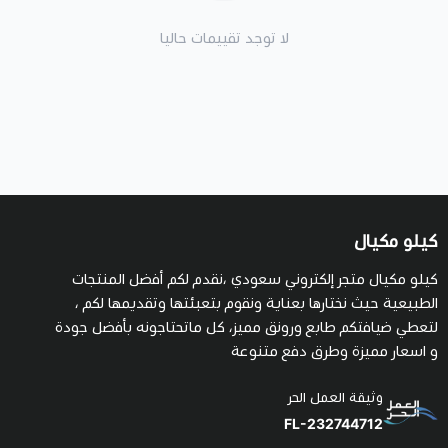
لا توجد تقييمات حاليا
كيلو مكيال
كيلو مكيال متجر إلكتروني سعودي ،نقدم لكم أفضل المنتجات
الطبيعية حيث نختارها بعناية ونقوم بتعبئتها وتقديمها لكم ،
لتعطي ضيافتكم طابع ورونق مميز، كل ماتحتاجونه بأفضل جودة
و اسعار مميزة وطرق دفع متنوعة
وثيقة العمل الحر
FL-232744712