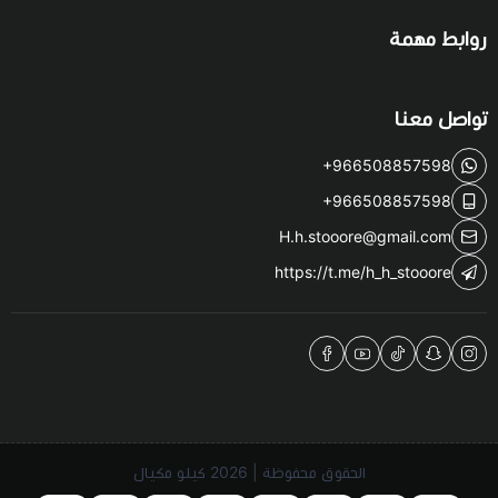
روابط مهمة
تواصل معنا
+966508857598
+966508857598
H.h.stooore@gmail.com
https://t.me/h_h_stooore
الحقوق محفوظة | 2026
كيلو مكيال