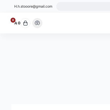
H.h.stooore@gmail.com
0
0