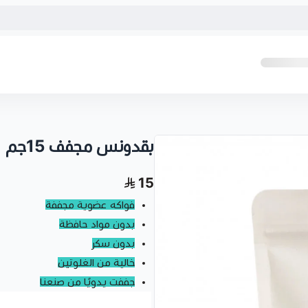
بقدونس مجفف 15جم
15
فواكه عضوية مجففة
بدون مواد حافظة
بدون سكر
خالية من الغلوتين
جففت يدويًا من صنعنا