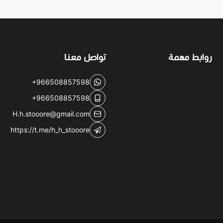
روابط مهمة
تواصل معنا
+966508857598
+966508857598
H.h.stooore@gmail.com
https://t.me/h_h_stooore