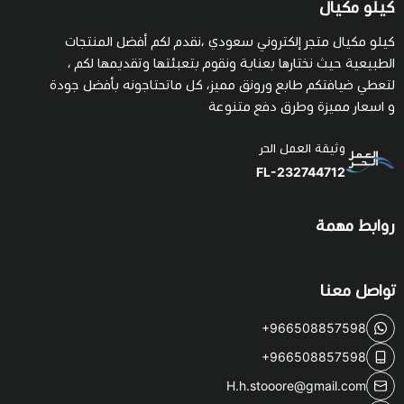
كيلو مكيال
كيلو مكيال متجر إلكتروني سعودي ،نقدم لكم أفضل المنتجات
الطبيعية حيث نختارها بعناية ونقوم بتعبئتها وتقديمها لكم ،
لتعطي ضيافتكم طابع ورونق مميز، كل ماتحتاجونه بأفضل جودة
و اسعار مميزة وطرق دفع متنوعة
وثيقة العمل الحر
FL-232744712
روابط مهمة
تواصل معنا
+966508857598
+966508857598
H.h.stooore@gmail.com