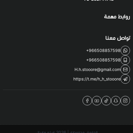
روابط مهمة
تواصل معنا
+966508857598
+966508857598
H.h.stooore@gmail.com
https://t.me/h_h_stooore
الحقوق محفوظة | 2026
كيلو مكيال