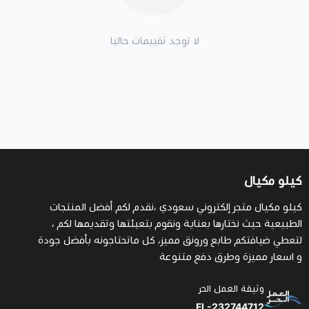
لا توجد تقييمات حاليا
كيلو مكيال
كيلو مكيال متجر إلكتروني سعودي ،نقدم لكم أفضل المنتجات
الطبيعية حيث نختارها بعناية ونقوم بتعبئتها وتقديمها لكم ،
لتعطي ضيافتكم طابع ورونق مميز، كل ماتحتاجونه بأفضل جودة
و اسعار مميزة وطرق دفع متنوعة
وثيقة العمل الحر
FL-232744712