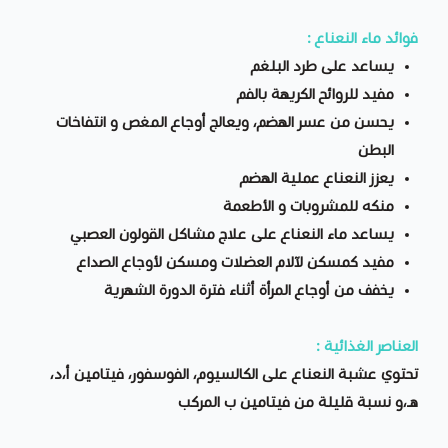
فوائد ماء النعناع :
يساعد على طرد البلغم
مفيد للروائح الكريهة بالفم
يحسن من عسر الهضم، ويعالج أوجاع المغص و انتفاخات
البطن
يعزز النعناع عملية الهضم
منكه للمشروبات و الأطعمة
يساعد ماء النعناع على علاج مشاكل القولون العصبي
مفيد كمسكن لآلام العضلات ومسكن لأوجاع الصداع
يخفف من أوجاع المرأة أثناء فترة الدورة الشهرية
العناصر الغذائية :
تحتوي عشبة النعناع على الكالسيوم، الفوسفور، فيتامين أ،د،
هـ،و نسبة قليلة من فيتامين ب المركب