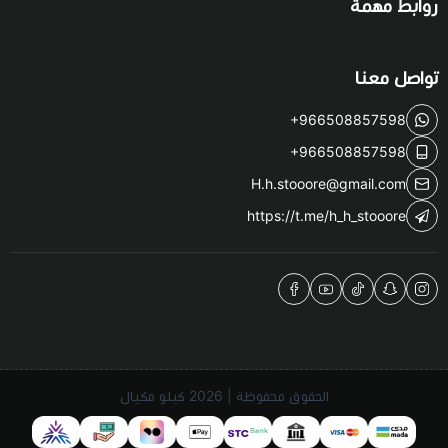
روابط مهمة
تواصل معنا
+966508857598
+966508857598
H.h.stooore@gmail.com
https://t.me/h_h_stooore
الحقوق محفوظة | 2026
كيلو مكيال