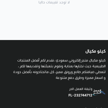
لا توجد تقييمات حاليا
كيلو مكيال
كيلو مكيال متجر إلكتروني سعودي ،نقدم لكم أفضل المنتجات
الطبيعية حيث نختارها بعناية ونقوم بتعبئتها وتقديمها لكم ،
لتعطي ضيافتكم طابع ورونق مميز، كل ماتحتاجونه بأفضل جودة
و اسعار مميزة وطرق دفع متنوعة
وثيقة العمل الحر
FL-232744712