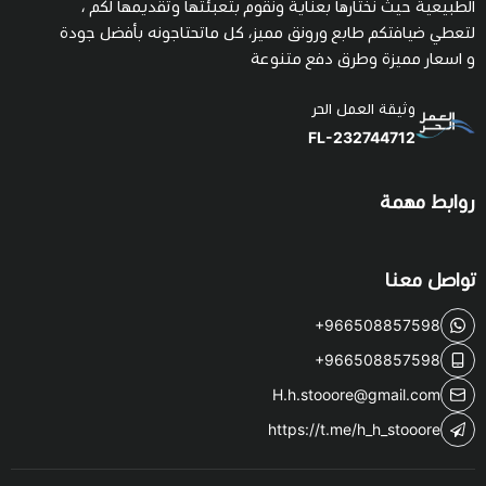
الطبيعية حيث نختارها بعناية ونقوم بتعبئتها وتقديمها لكم ،
لتعطي ضيافتكم طابع ورونق مميز، كل ماتحتاجونه بأفضل جودة
و اسعار مميزة وطرق دفع متنوعة
وثيقة العمل الحر
FL-232744712
روابط مهمة
تواصل معنا
+966508857598
+966508857598
H.h.stooore@gmail.com
https://t.me/h_h_stooore