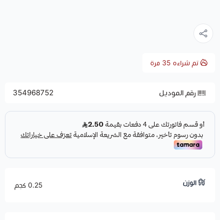
تم شراءه
35
مرة
رقم الموديل
354968752
الوزن
0.25 كجم