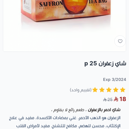
شاي زعفران 25 p
Exp 3/2024
(تقييم واحد)
18
25
شاي احمر بالزعفران
، طعم رائع لا يقاوم ،
الزعفران هو الذهب الأحمر. غني بمضادات الأكسدة. مفيد في علاج
الإكتئاب. محسن للهضم. مكافح للتشنج. مفيد لأمراض القلب