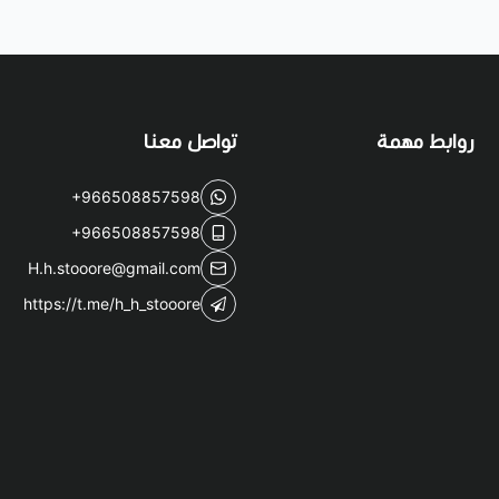
روابط مهمة
تواصل معنا
+966508857598
+966508857598
H.h.stooore@gmail.com
https://t.me/h_h_stooore