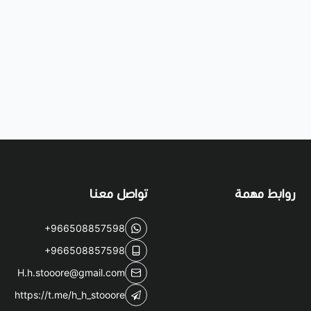
روابط مهمة
تواصل معنا
+966508857598
+966508857598
H.h.stooore@gmail.com
https://t.me/h_h_stooore