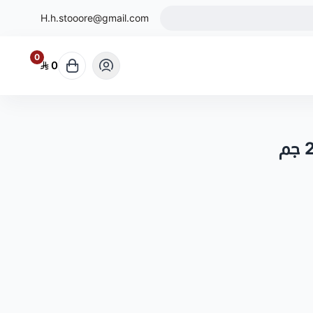
H.h.stooore@gmail.com
0
0