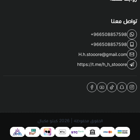
تواصل معنا
+966508857598
+966508857598
H.h.stooore@gmail.com
https://t.me/h_h_stooore
الحقوق محفوظة | 2026
كيلو مكيال