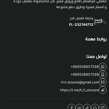
لتعطي ضيافتكم طابع ورونق مميز، كل ماتحتاجونه بأفضل جودة
و اسعار مميزة وطرق دفع متنوعة
وثيقة العمل الحر
FL-232744712
روابط مهمة
تواصل معنا
+966508857598
+966508857598
H.h.stooore@gmail.com
https://t.me/h_h_stooore