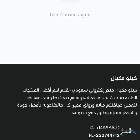
لا توجد تقييمات حاليا
كيلو مكيال
كيلو مكيال متجر إلكتروني سعودي ،نقدم لكم أفضل المنتجات
الطبيعية حيث نختارها بعناية ونقوم بتعبئتها وتقديمها لكم ،
لتعطي ضيافتكم طابع ورونق مميز، كل ماتحتاجونه بأفضل جودة
و اسعار مميزة وطرق دفع متنوعة
وثيقة العمل الحر
FL-232744712