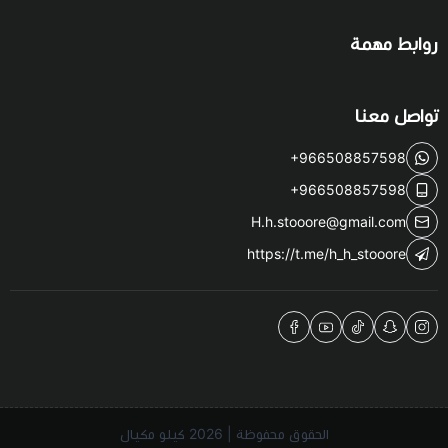
روابط مهمة
تواصل معنا
+966508857598
+966508857598
H.h.stooore@gmail.com
https://t.me/h_h_stooore
الحقوق محفوظة | 2026
كيلو مكيال