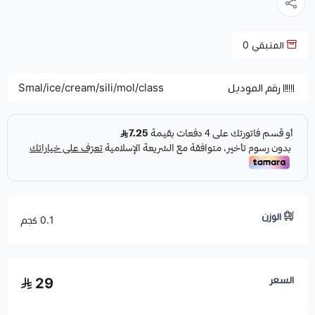
المتبقي
0
رقم الموديل
Smal/ice/cream/sili/mol/class
الوزن
0.1 كجم
السعر
29