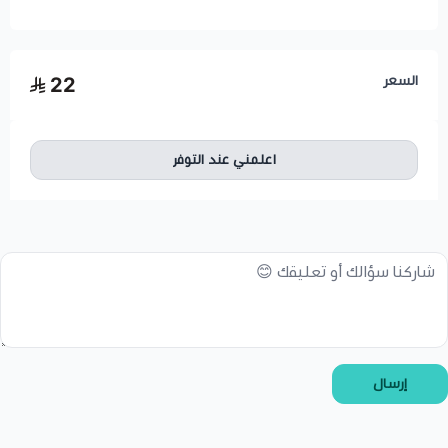
اسحب و افلت الملف هنا
السعر
22
استعراض
اعلمني عند التوفر
إرسال