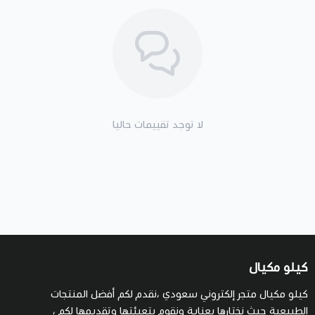
لا توجد تقييمات حاليا
كيلو مكيال
كيلو مكيال متجر إلكتروني سعودي ،نقدم لكم أفضل المنتجات
الطبيعية حيث نختارها بعناية ونقوم بتعبئتها وتقديمها لكم ،