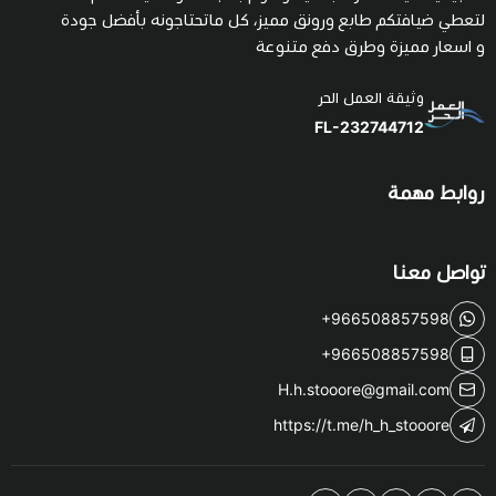
لتعطي ضيافتكم طابع ورونق مميز، كل ماتحتاجونه بأفضل جودة
و اسعار مميزة وطرق دفع متنوعة
وثيقة العمل الحر
FL-232744712
روابط مهمة
تواصل معنا
+966508857598
+966508857598
H.h.stooore@gmail.com
https://t.me/h_h_stooore