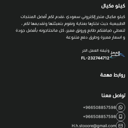
كيلو مكيال
كيلو مكيال متجر إلكتروني سعودي ،نقدم لكم أفضل المنتجات
الطبيعية حيث نختارها بعناية ونقوم بتعبئتها وتقديمها لكم ،
لتعطي ضيافتكم طابع ورونق مميز، كل ماتحتاجونه بأفضل جودة
و اسعار مميزة وطرق دفع متنوعة
وثيقة العمل الحر
FL-232744712
روابط مهمة
تواصل معنا
+966508857598
+966508857598
H.h.stooore@gmail.com