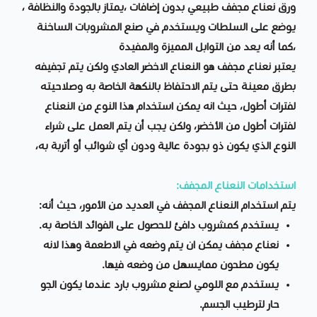
ورق نعناع مجفف طبيعي بدون إضافات ،يمتاز بالجودة والنظافة ،
يوضع على السلطات ويستخدم في صنع المشروبات الساخنة
،كما أنه يعد من التوابل المميزة والمفيدة
يعتبر نعناع مجفف هو النعناع الاخضر العادي ولكن يتم تجفيفه
بطرق معينة حتى يتم الاحتفاظ بالنكهة الخاصة به وصلاحيته
لفترات أطول، حيث انه يمكن استخدام هذا النوع من النعناع
لفترات أطول من الأخضر، ولكن يجب أن يتم العمل على شراء
النوع الذي يكون ذو بجودة عالية ودون أي شوائب أو أتربة به،
استخدامات النعناع المجفف:
يتم استخدام النعناع المجفف في العديد من الأمور، حيث أنه:
يستخدم كمشروب دافئ للحصول على الفوائد الخاصة به.
نعناع مجفف يمكن ان يتم وضعه في الاطعمة وهذا لانه
يكون مطحون ممايسهل من وضعه فيها.
يستخدم مع اللومي لصنع مشروب بارد عندما يكون الجو
حار لترطيب الجسم.