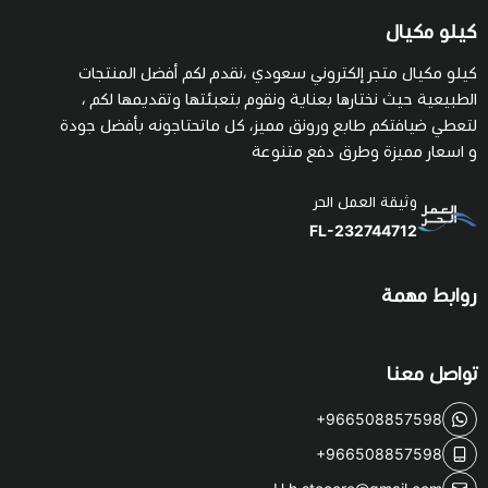
كيلو مكيال
كيلو مكيال متجر إلكتروني سعودي ،نقدم لكم أفضل المنتجات
الطبيعية حيث نختارها بعناية ونقوم بتعبئتها وتقديمها لكم ،
لتعطي ضيافتكم طابع ورونق مميز، كل ماتحتاجونه بأفضل جودة
و اسعار مميزة وطرق دفع متنوعة
وثيقة العمل الحر
FL-232744712
روابط مهمة
تواصل معنا
+966508857598
+966508857598