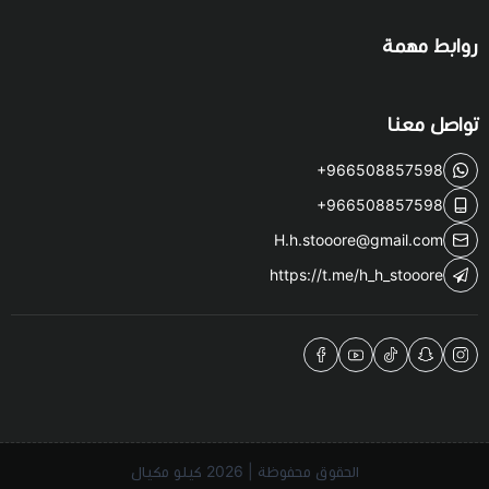
روابط مهمة
تواصل معنا
+966508857598
+966508857598
H.h.stooore@gmail.com
https://t.me/h_h_stooore
الحقوق محفوظة | 2026
كيلو مكيال