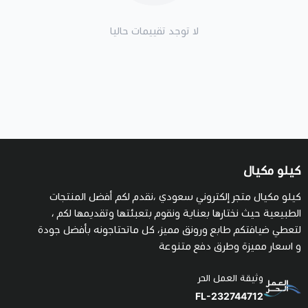
لا توجد تقييمات حاليا
كيلو مكيال
كيلو مكيال متجر إلكتروني سعودي ،نقدم لكم أفضل المنتجات
الطبيعية حيث نختارها بعناية ونقوم بتعبئتها وتقديمها لكم ،
لتعطي ضيافتكم طابع ورونق مميز، كل ماتحتاجونه بأفضل جودة
و اسعار مميزة وطرق دفع متنوعة
وثيقة العمل الحر
FL-232744712