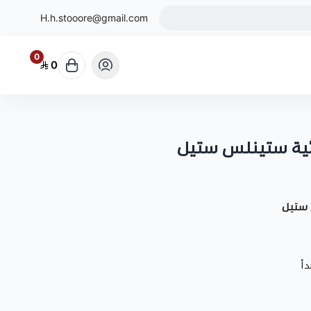
H.h.stooore@gmail.com
0
0
ائية ستينلس ستيل
 ستيل
دأ