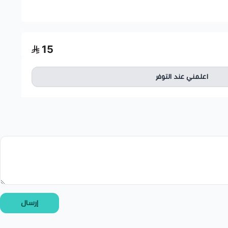
اسحب و افلت الملف هنا
15
استعراض
اعلمني عند التوفر
إرسال