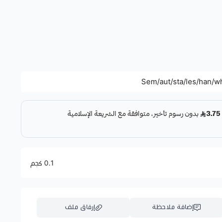
Sem/aut/sta/les/han/w
0.1 كجم
إضافة ملاحظة
إرفاق ملف