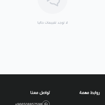
لا توجد تقييمات حاليا
روابط مهمة
تواصل معنا
+966508857598