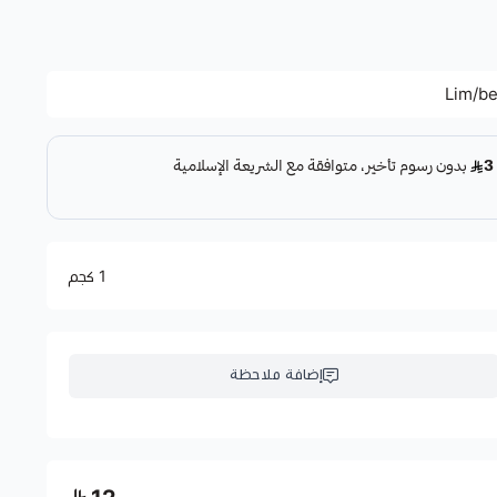
Lim/b
1 كجم
إضافة ملاحظة