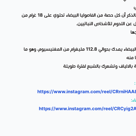
ي
تعد مصدرًا غنيًا بالبروتين الجدير بالذكر أن كل حصة من الفاصوليا البيضاء تحتوي على 18 غرام من
ديل عن اللحوم للأشخاص النباتيين.
ها
هل تعلم أن كوب واحد من الفاصوليا البيضاء يمدك بحوالي 112.8 مليغرام من المغنيسيوم، وهو ما
 منه
ة بالالياف وتشعرك بالشبع لفترة طويلة
https://www.instagram.com/reel/CRrniHA
ء:
https://www.instagram.com/reel/CRCyig