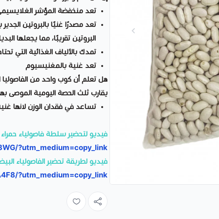
تعد منخفضة المؤشر الغلايسيم
البروتين تقريبًا، مما يجعلها الب
تمدك بالألياف الغذائية التي تحتاج
تعد غنية بالمغنيسيوم
يقارب ثلث الحصة اليومية الموصى بها
تساعد في فقدان الوزن لانها غني
فيديو لتحضير سلطة فاصولياء حمراء :
A8WG/?utm_medium=copy_link
فيديو لطريقة تحضير الفاصولياء البيضا
2A4F8/?utm_medium=copy_link