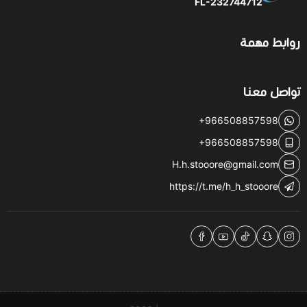
FL-232744712
روابط مهمة
تواصل معنا
+966508857598
+966508857598
H.h.stooore@gmail.com
https://t.me/h_h_stooore