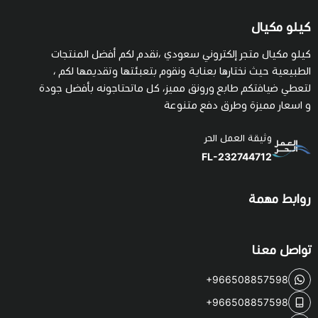
كيلو مكيال
كيلو مكيال متجر إلكتروني سعودي ،نقدم لكم أفضل المنتجات
الطبيعية حيث نختارها بعناية ونقوم بتعبئتها وتقديمها لكم ،
لتعطي ضيافتكم طابع ورونق مميز، كل ماتحتاجونه بأفضل جودة
و اسعار مميزة وطرق دفع متنوعة
وثيقة العمل الحر
FL-232744712
روابط مهمة
تواصل معنا
+966508857598
+966508857598