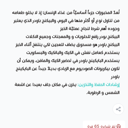
تُعدّ المخبوزات جزءاً أساسيّاً من غذاء الإنسان؛ إذ لا يخلو طعامه
من تناول نوع أو أكثر منها في اليوم، والبيكنج باودر الذي يعتبر
وجوده أهم شرط لنجاح عمليّة الخبز
البيكنج بودر رافع للحلويات و والمعجنات وجميع الاكلات
البيكنج باودر هو مسحوق يضاف للعجين لكي ينتفخ أثناء الخبز
يستخدم كعامل نفش في الكيك والبانكيك والبسكويت
يستخدم البايكينج باودر في تحضير الكيك والمافن، ويمكن أن
تكون بيكربونات الصوديوم مع الزبادي بديلاً جيداً عن البايكينج
باودر
إرشادات الحفظ والتخزين:
يخزن في مكان جاف بعيدا عن اشعة
الشمس و الرطوبة.
تم شراءه
65
مرة