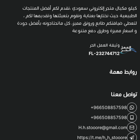
كيلو مكيال متجر إلكتروني سعودي ،نقدم لكم أفضل المنتجات
الطبيعية حيث نختارها بعناية ونقوم بتعبئتها وتقديمها لكم ،
لتعطي ضيافتكم طابع ورونق مميز، كل ماتحتاجونه بأفضل جودة
و اسعار مميزة وطرق دفع متنوعة
وثيقة العمل الحر
FL-232744712
روابط مهمة
تواصل معنا
+966508857598
+966508857598
H.h.stooore@gmail.com
https://t.me/h_h_stooore