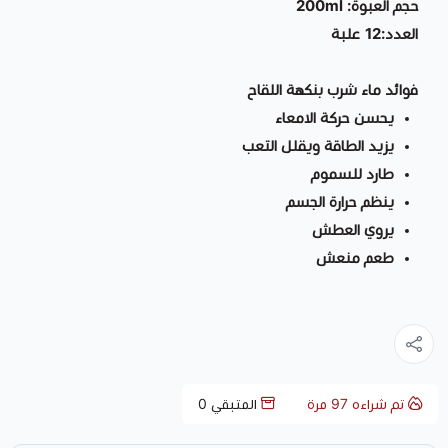
حجم العبوة: 200ml
العدد:12 علبة
فوائد ماء شرب بنكهة اللقاح
يحسن حركة الامعاء
يزيد الطاقة ويقلل التعب
طارد للسموم
ينظم حرارة الجسم
يروي العطش
طعم منعش
تم شراءه
97
مرة
المتبقي
0