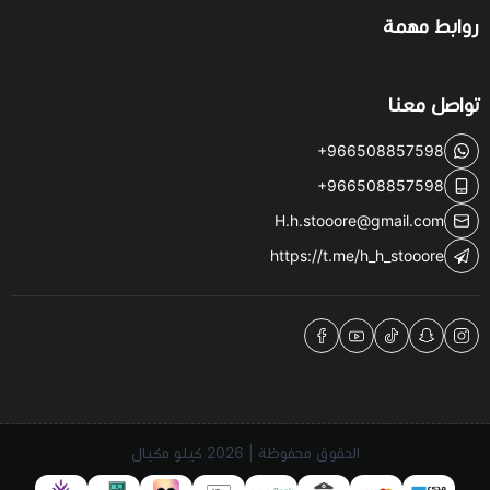
روابط مهمة
تواصل معنا
+966508857598
+966508857598
H.h.stooore@gmail.com
https://t.me/h_h_stooore
الحقوق محفوظة | 2026
كيلو مكيال