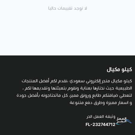
لا توجد تقييمات حاليا
كيلو مكيال
كيلو مكيال متجر إلكتروني سعودي ،نقدم لكم أفضل المنتجات
الطبيعية حيث نختارها بعناية ونقوم بتعبئتها وتقديمها لكم ،
لتعطي ضيافتكم طابع ورونق مميز، كل ماتحتاجونه بأفضل جودة
و اسعار مميزة وطرق دفع متنوعة
وثيقة العمل الحر
FL-232744712