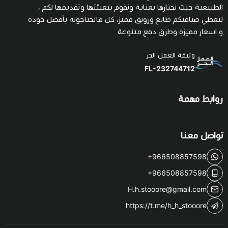
الطبيعية حيث نختارها بعناية ونقوم بتعبئتها وتقديمها لكم ،
لتعطي ضيافتكم طابع ورونق مميز، كل ماتحتاجونه بأفضل جودة
و اسعار مميزة وطرق دفع متنوعة
وثيقة العمل الحر
FL-232744712
روابط مهمة
تواصل معنا
+966508857598
+966508857598
H.h.stooore@gmail.com
https://t.me/h_h_stooore