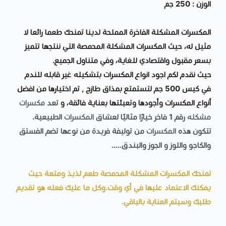
الوزن : 250 جم
المكسرات المشكلة الفاخرة المملحة لدينا تمنحك طعما رائعا لا
مثيل له، حيث المكسرات المشكلة المحمصة التي ننتجها تتميز
بسعر مقبول واقتصادي للغاية، وفي متناول الجميع.
حيث نقدم لكم اجود انواع المكسرات بتشكيله غير قابله للندم
في كيس 500 جم لتستمتع بمذاق طازج , تم اختيارها من افضل
أنواع المكسرات وأجودها وتعبئتها بعناية فائقة، و
تعد
مكسرات
مشكله
رقم 1 فاخر خيارًا مثاليًا لعشاق
المكسرات
الطبيعية.
تتكون هذه
المكسرات
من توليفة فريدة من نوعها تضم الفستق
والكاجو واللوز و الجوز والبندق.....
تمنحك المكسرات المشكلة المحمصة طعم لذيذ ومتعة حيث
يمكنك الاعتماد عليها في أي وقت.وكل ما عليك فعله هو تقديم
طلبك وسيتم العناية بالباقي.