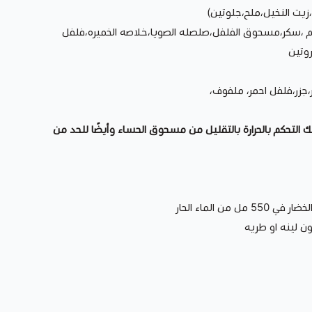
زيت النخيل،ملح،جلوتين)
يم ،سكر،مسحوق الفلفل،صلصله الصويا،خلاصه الخميره،فلفل
وتين
،جزر،فلفل احمر، ملفوف،
ك التحكم بالحرارة بالتقليل من مسحوق الحساء وأيضًا للحد من
من الماء الحار