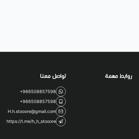
روابط مهمة
تواصل معنا
+966508857598
+966508857598
H.h.stooore@gmail.com
https://t.me/h_h_stooore