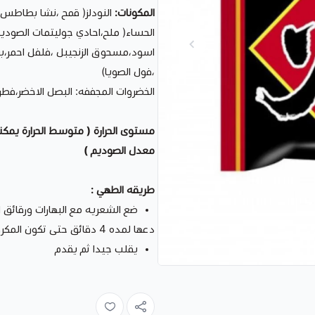
المكونات:
النودلز( قمح ،نشا بطاطس،
الحساء( ملح،احادي جوليتمات الصود
اسود،مسحوق الزنجيبل ،فلفل احمر،بر
،فول الصويا)
الخضروات المجففه: البصل الاخضر،فطر
مستوى الحرارة ( متوسط الحرارة يمكن
معدل الصوديم )
طريقه الطهي :
ضع الشعريه مع البهارات ورقائق الخضار في 550 مل 
دعها لمده 4 دقائق حتى تكون المكرون لينه او طريه
يقلب جيدا ثم يقدم