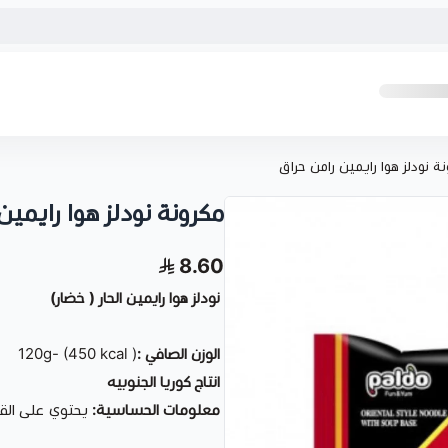
ة نودلز هوا رايمين رامن حراق
مكرونة نودلز هوا رايمين
8.60
نودلز هوا رايمين الحار ( خضار)
الوزن الصافي :
( 120g- (450 kcal
انتاج كوريا الجنوبيه
معلومات الحساسية:
يحتوي على القم