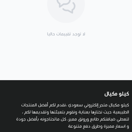
لا توجد تقييمات حاليا
كيلو مكيال
كيلو مكيال متجر إلكتروني سعودي ،نقدم لكم أفضل المنتجات
الطبيعية حيث نختارها بعناية ونقوم بتعبئتها وتقديمها لكم ،
لتعطي ضيافتكم طابع ورونق مميز، كل ماتحتاجونه بأفضل جودة
و اسعار مميزة وطرق دفع متنوعة