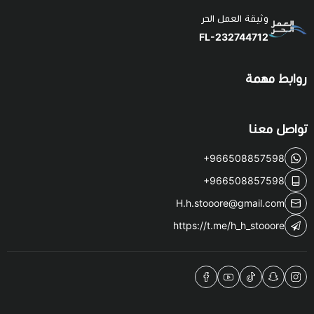
وثيقة العمل الحر
FL-232744712
روابط مهمة
تواصل معنا
+966508857598
+966508857598
H.h.stooore@gmail.com
https://t.me/h_h_stooore