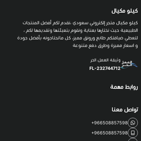
كيلو مكيال
كيلو مكيال متجر إلكتروني سعودي ،نقدم لكم أفضل المنتجات
الطبيعية حيث نختارها بعناية ونقوم بتعبئتها وتقديمها لكم ،
لتعطي ضيافتكم طابع ورونق مميز، كل ماتحتاجونه بأفضل جودة
و اسعار مميزة وطرق دفع متنوعة
وثيقة العمل الحر
FL-232744712
روابط مهمة
تواصل معنا
+966508857598
+966508857598