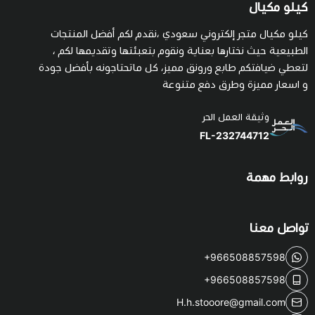
كيلو مكيال
كيلو مكيال متجر إلكتروني سعودي ،نقدم لكم أفضل المنتجات
الطبيعية حيث نختارها بعناية ونقوم بتعبئتها وتقديمها لكم ،
لتعطي ضيافتكم طابع ورونق مميز، كل ماتحتاجونه بأفضل جودة
و اسعار مميزة وطرق دفع متنوعة
وثيقة العمل الحر
FL-232744712
روابط مهمة
تواصل معنا
+966508857598
+966508857598
H.h.stooore@gmail.com