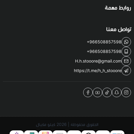
روابط مهمة
تواصل معنا
+966508857598
+966508857598
H.h.stooore@gmail.com
https://t.me/h_h_stooore
الحقوق محفوظة | 2026
كيلو مكيال