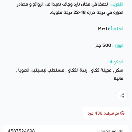
التخزين:
تحفظ في مكان بارد وجاف بعيدا عن الروائح و مصادر
الحرارة في درجة حرارة 18-22 درجة مئوية.
المنشأ ؛
بلجيكا
الوزن :
500 جم
المكونات ؛
سكر , عجينة ككاو , زبدة الككاو , مستحلب ليسيثين الصويا ,
فانيلا
تم شراءه
438
مرة
رقم الموديل
4587524698