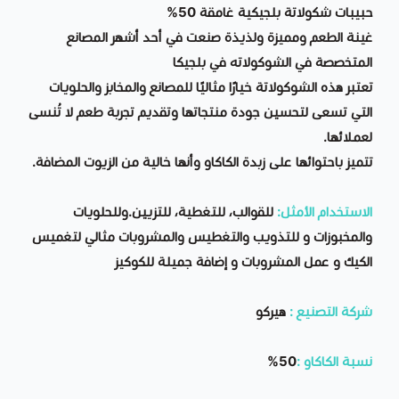
حبيبات شكولاتة بلجيكية غامقة 50%
غينة الطعم ومميزة ولذيذة صنعت في أحد أشهر المصانع
المتخصصة في الشوكولاته في بلجيكا
تعتبر هذه الشوكولاتة خيارًا مثاليًا للمصانع والمخابز والحلويات
التي تسعى لتحسين جودة منتجاتها وتقديم تجربة طعم لا تُنسى
لعملائها.
تتميز باحتوائها على زبدة الكاكاو وأنها خالية من الزيوت المضافة.
الاستخدام الأمثل:
للقوالب، للتغطية، للتزيين.وللحلويات
والمخبوزات و للتذويب والتغطيس والمشروبات مثالي لتغميس
الكيك و عمل المشروبات و إضافة جميلة للكوكيز
شركة التصنيع :
هيركو
نسبة الكاكاو :
50%