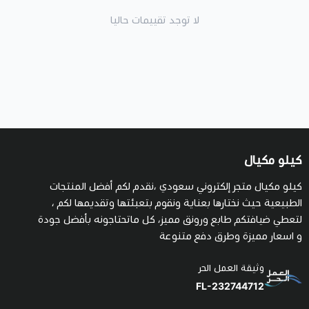
لا توجد تقييمات حاليا
كيلو مكيال
كيلو مكيال متجر إلكتروني سعودي ،نقدم لكم أفضل المنتجات
الطبيعية حيث نختارها بعناية ونقوم بتعبئتها وتقديمها لكم ،
لتعطي ضيافتكم طابع ورونق مميز، كل ماتحتاجونه بأفضل جودة
و اسعار مميزة وطرق دفع متنوعة
وثيقة العمل الحر
FL-232744712