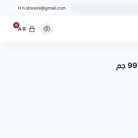
H.h.stooore@gmail.com
0
0