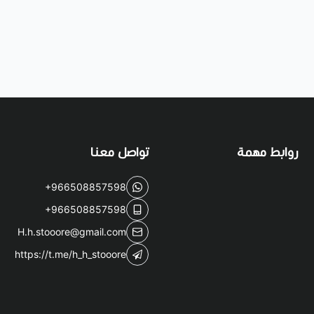
روابط مهمة
تواصل معنا
+966508857598
+966508857598
H.h.stooore@gmail.com
https://t.me/h_h_stooore