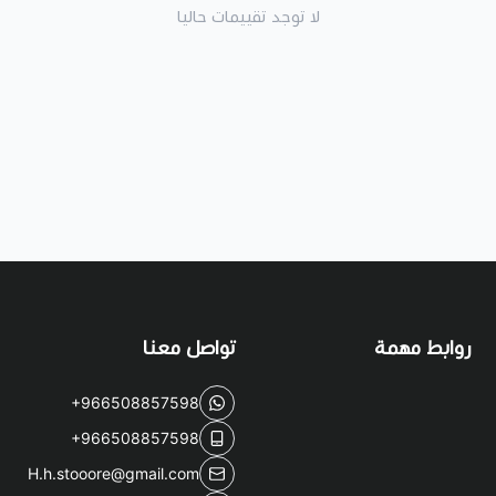
لا توجد تقييمات حاليا
روابط مهمة
تواصل معنا
+966508857598
+966508857598
H.h.stooore@gmail.com