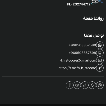
FL-232744712
روابط مهمة
تواصل معنا
+966508857598
+966508857598
H.h.stooore@gmail.com
https://t.me/h_h_stooore