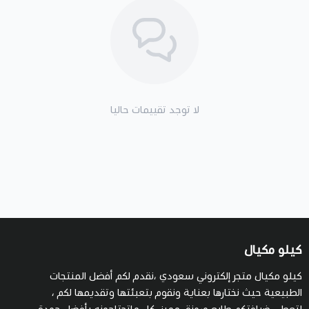
لا توجد تقييمات حاليا
كيلو مكيال
كيلو مكيال متجر إلكتروني سعودي ،نقدم لكم أفضل المنتجات
الطبيعية حيث نختارها بعناية ونقوم بتعبئتها وتقديمها لكم ،
لتعطي ضيافتكم طابع ورونق مميز، كل ماتحتاجونه بأفضل جودة