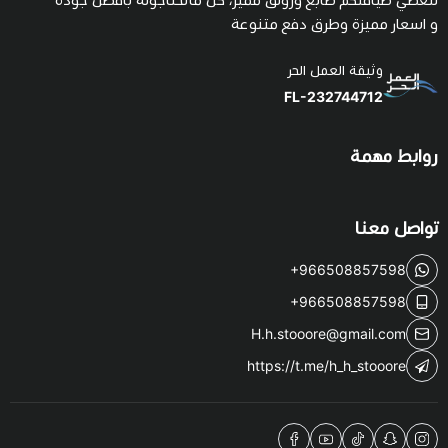
و اسعار مميزة وطرق دفع متنوعة
وثيقة العمل الحر
FL-232744712
روابط مهمة
تواصل معنا
+966508857598
+966508857598
H.h.stooore@gmail.com
https://t.me/h_h_stooore