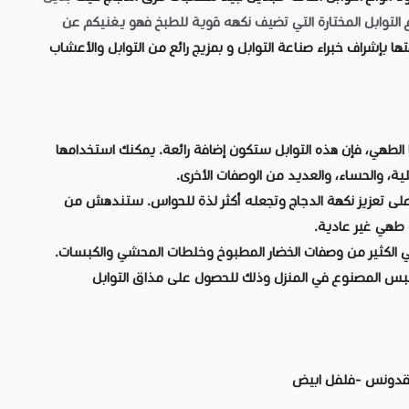
ل انواع التوابل المختارة التي تضيف نكهه قوية للطبخ فهو يغنيكم عن
تها بإشراف خبراء صناعة التوابل و بمزيج رائع من التوابل والأعشاب
 الطهي، فإن هذه التوابل ستكون إضافة رائعة. يمكنك استخدامها
ية، والحساء، والعديد من الوصفات الأخرى.
على تعزيز نكهة الدجاج وتجعله أكثر لذة للحواس. ستندهش من
 طهي غير عادية.
في الكثير من وصفات الخضار المطبوخ وخلطات المحشي والكبسات.
بس المصنوع في المنزل وذلك للحصول على مذاق التوابل
 بقدونس -فلفل ابيض