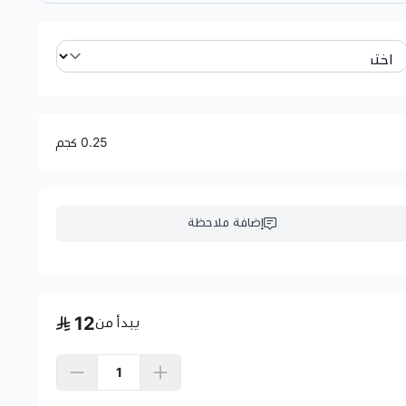
0.25 كجم
إضافة ملاحظة
12
يبدأ من