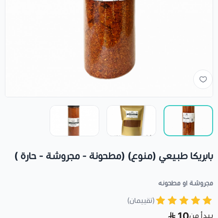
بابريكا طبيعي (منوع) (مطحونة - مجروشة - حارة )
مجروشة او مطحونه
(تقييمان)
10
يبدأ من