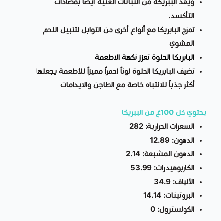
ويعد الببريكة من النباتات الغنية أيضًا بمضادات
التأكسد.
تمزج البابريكا مع أنواع أخرى من التوابل لتتبيل اللحم
المشوي
البابريكا الحلوة تعزز نكهة الاطعمة
تضيف البابريكا الحلوة لوناً احمراً مميزاً للأطعمة يجعلها
أكثر جذباً للانتباه خاصة مع الطاجن والايدامات
يحتوي كل 100غ من الببريكا
السعرات الحرارية: 282
الدهون: 12.89
الدهون المشبعة: 2.14
الكاربوهيدرات: 53.99
الألياف: 34.9
البروتينات: 14.14
الكولسترول: 0