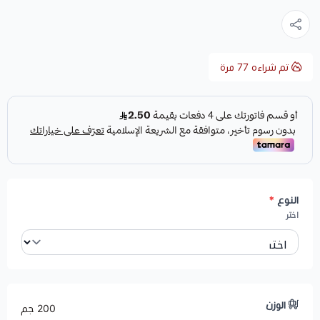
تم شراءه
77
مرة
النوع
*
اختر
الوزن
200 جم